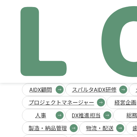
事例のタグ: AI画像
AIDX顧問
スパルタAIDX研修
プロジェクトマネージャー
経営企画
人事
DX推進担当
総
製造・納品管理
物流・配送