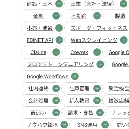
建設・土木
士業（会計・法律）
金融
不動産
製造
小売・流通
スポーツ・フィットネス
EDINET API
Webスクレイピング
Claude
Cowork
Google C
プロンプトエンジニアリング
Google 
Google Workflows
社内連絡
在庫管理
受注機
会計処理
新人教育
複数店
後追い
請求・支払
ナレッ
ノウハウ継承
SNS運用
問い