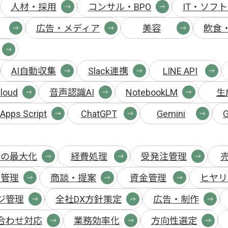
人材・採用
コンサル・BPO
IT・ソフ
広告・メディア
美容
飲食
AI自動収集
Slack連携
LINE API
loud
音声認識AI
NotebookLM
生
Apps Script
ChatGPT
Gemini
G
会の最大化
経費処理
受発注管理
舗管理
商談・提案
資金管理
ヒヤリ
ジ管理
全社DX方針策定
広告・制作
合わせ対応
業務効率化
方向性選定