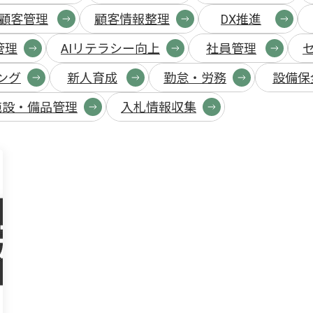
顧客管理
顧客情報整理
DX推進
管理
AIリテラシー向上
社員管理
ング
新人育成
勤怠・労務
設備保
施設・備品管理
入札情報収集