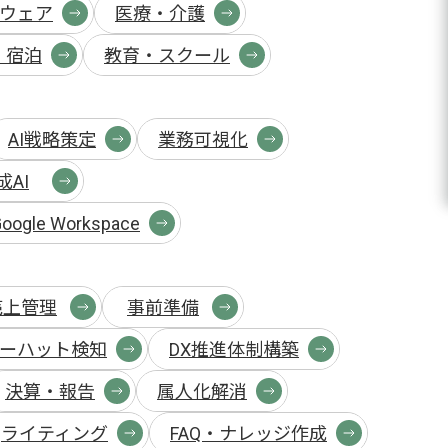
トウェア
医療・介護
・宿泊
教育・スクール
AI戦略策定
業務可視化
成AI
oogle Workspace
売上管理
事前準備
ーハット検知
DX推進体制構築
決算・報告
属人化解消
ライティング
FAQ・ナレッジ作成