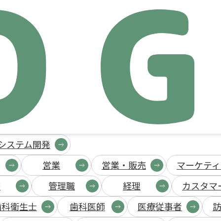
生成
システム開発
営業
営業・販売
マーケティ
務
管理職
経理
カスタマ
歯科衛生士
歯科医師
医療従事者