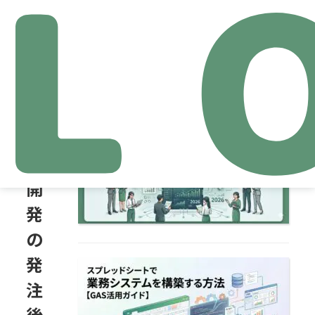
関連記事
シ
ス
【2026年完全保存版】AI研
修おすすめ比較｜費用・助
テ
成金・オン…
ム
開
発
の
発
スプレッドシートで業務シ
ステムを構築する方法
注
【GAS活用ガイド…