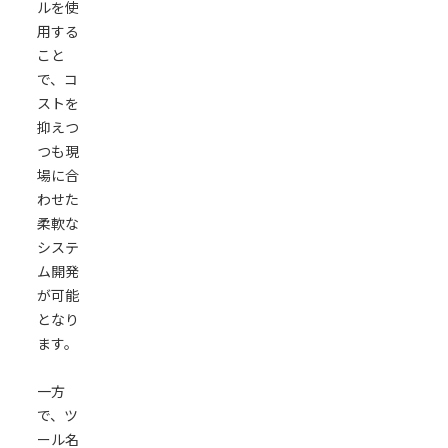
ルを使
発
用する
シ
こと
ス
で、コ
テ
ストを
ム
抑えつ
の
つも現
利
場に合
用
わせた
環
柔軟な
境
システ
に
ム開発
柔
が可能
軟
となり
に
ます。
対
応
一方
で
で、ツ
き
ール名
る