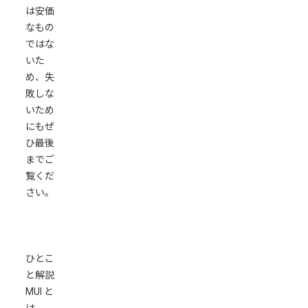
は安価
ま
なもの
と
ではな
め
いた
め、失
敗しな
いため
にもぜ
ひ最後
までご
覧くだ
さい。
ひとこ
と解説
MUI と
は