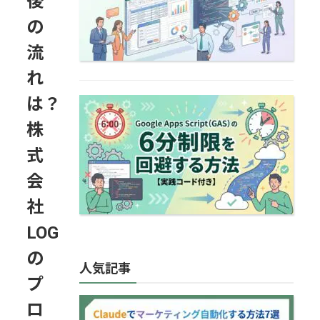
後
の
流
れ
は？
Google Apps
Script（GAS）の6分制限を
株
回避する方法【実践コー…
式
会
社
LOG
の
人気記事
プ
Claudeでマーケティング自
ロ
動化する方法7選｜導入手順