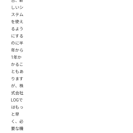
合、新
しいシ
ステム
を使え
るよう
にする
のに半
年から
1年か
かるこ
ともあ
ります
が、株
式会社
LOGで
はもっ
と早
く、必
要な機