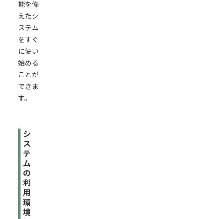
能を備
えたシ
ステム
をすぐ
に使い
始める
ことが
できま
す。
シ
ス
テ
ム
の
利
用
環
境