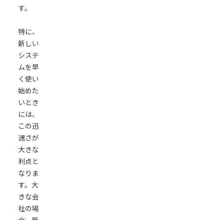
す。
特に、
新しい
システ
ムを早
く使い
始めた
いとき
には、
この迅
速さが
大きな
利点と
なりま
す。大
きな会
社の場