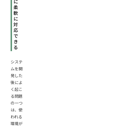
に
柔
軟
に
対
応
で
き
る
システ
ムを開
発した
後によ
く起こ
る問題
の一つ
は、使
われる
環境が