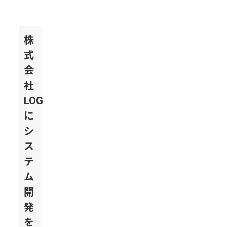
株
式
会
社
LOG
に
シ
ス
テ
ム
開
発
を