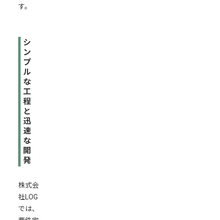
す。
シ
ン
プ
ル
な
工
程
と
迅
速
な
開
発
株式会
社LOG
では、