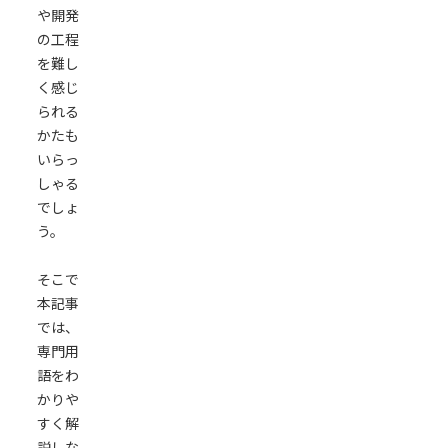
や開発
開
の工程
発
を難し
し
く感じ
た
られる
シ
かたも
ス
いらっ
テ
しゃる
ム
でしょ
の
う。
応
用
そこで
が
本記事
し
では、
や
専門用
す
語をわ
い
かりや
デ
すく解
ザ
説しな