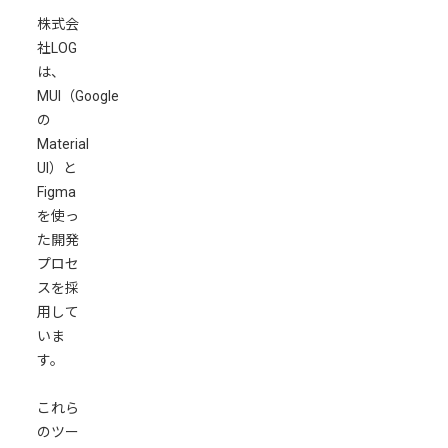
す
株式会
る
社LOG
メ
は、
リ
MUI（Google
ッ
の
ト
Material
UI）と
シ
Figma
ン
を使っ
プ
た開発
ル
プロセ
な
スを採
工
用して
程
いま
と
す。
迅
速
これら
な
のツー
開