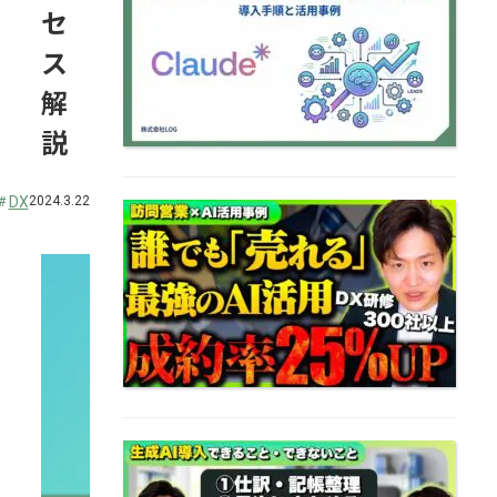
と活用事例…
セ
ス
解
説
DX
2024.3.22
訪問営業にAIを導入し成約
率25%アップした方法｜株
式会社LOG
税理士事務所のAI活用事例5
選と導入時の注意点税理士
AI活用