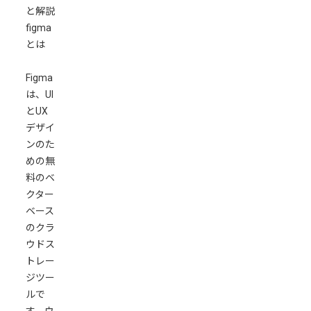
と解説
figma
とは
Figma
は、UI
とUX
デザイ
ンのた
めの無
料のベ
クター
ベース
のクラ
ウドス
トレー
ジツー
ルで
す。ウ