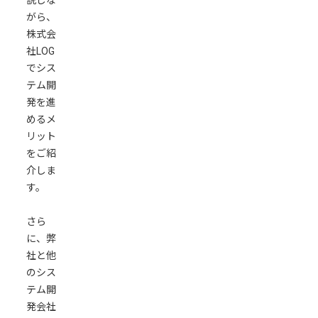
イ
がら、
ン
株式会
提
社LOG
出
でシス
後
テム開
の
発を進
機
めるメ
能
リット
追
をご紹
加
介しま
も
す。
融
通
さら
が
に、弊
効
社と他
く
のシス
ツ
テム開
ー
発会社
ル