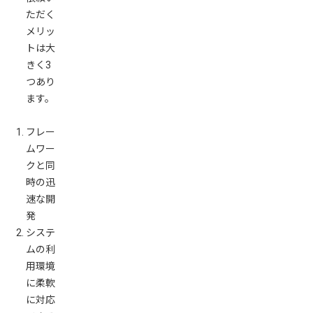
ただく
メリッ
トは大
きく3
つあり
ます。
フレー
ムワー
クと同
時の迅
速な開
発
システ
ムの利
用環境
に柔軟
に対応