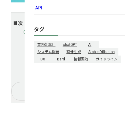
API
目次
タグ
株
式
業務効率化
chatGPT
AI
会
システム開発
画像生成
Stable Diffusion
社
DX
Bard
情報漏洩
ガイドライン
LOG
に
シ
ス
さ
ら
テ
に
み
る
ム
開
発
を
発
注