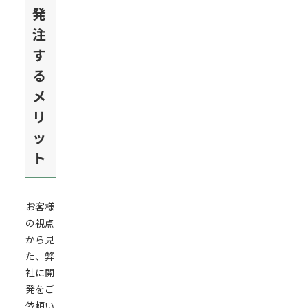
発
注
す
る
メ
リ
ッ
ト
お客様
の視点
から見
た、弊
社に開
発をご
依頼い