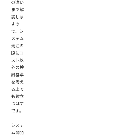
の違い
を
まで解
使
説しま
っ
すの
た
で、シ
開
ステム
発
発注の
の
際にコ
デ
スト以
メ
外の検
リ
討基準
ッ
を考え
ト
る上で
と
も役立
そ
つはず
の
です。
解
決
システ
策
ム開発