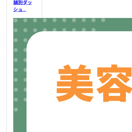
ライティング
FAQ・ナレッジ作成
要件定義
舗別ダッ
シュ…
ロードマップ策定
顧客管理
顧客情報整理
DX推進
業務改善
アフターフォロー
AI人材育成
採用活動
IT資産管理
AIリテラシー向上
社員管理
セキュリティ対応
組織変革
教育・研修
生産計画・スケジューリング
新人育成
勤怠・労務
設備保全
情報収集
文書管理
作業記録・報告
データ管理
施設・備品管理
入札情報収集