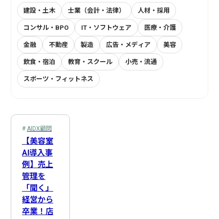
建設・土木
士業（会計・法律）
人材・採用
コンサル・BPO
IT・ソフトウェア
医療・介護
金融
不動産
製造
広告・メディア
美容
飲食・宿泊
教育・スクール
小売・流通
スポーツ・フィットネス
プロジェクトマネージャー
社内連絡
EDINET API
AIDX顧問
在庫管理
スパルタAIDX研修
Webスクレイピング
受注機会の最大化
経営企画
システム開発
AI自動収集
営業
経費処理
営業・販売
受発注管理
Slack連携
LINE API
マーケティング
売上管理
AI戦略策定
事前準備
サロンオーナー
会計処理
業務可視化
人事
AIDX顧問
DX推進担当
新人教育
Claude
Cowork
複数店舗管理
総務
Google Cloud
管理職
商談・提案
経理
音声認識AI
資金管理
【美容室
AI導入事
カスタマーサポート
ヒヤリーハット検知
NotebookLM
生成AI
情報システム
DX推進体制構築
プロンプトエンジニアリング
製造・納品管理
後追い
例】売上
物流・配送
請求・支払
Google Apps Script
歯科衛生士
ナレッジ管理
ChatGPT
歯科医師
全社DX方針策定
Gemini
医療従事者
管理を
「聞く」
訪問サービス担当
広告・制作
Google Workspace
決算・報告
IT・コンサル
Google Workflows
属人化解消
ノウハウ継承
経営から
SNS運用
問い合わせ対応
業務効率化
方向性選定
卒業！店