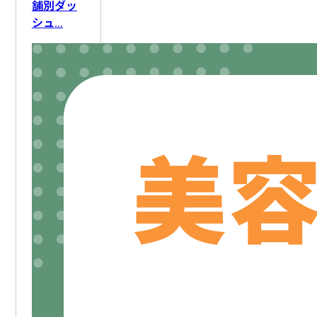
ライティング
FAQ・ナレッジ作成
要件定義
舗別ダッ
シュ…
ロードマップ策定
顧客管理
顧客情報整理
DX推進
業務改善
アフターフォロー
AI人材育成
採用活動
IT資産管理
AIリテラシー向上
社員管理
セキュリティ対応
組織変革
教育・研修
生産計画・スケジューリング
新人育成
勤怠・労務
設備保全
情報収集
文書管理
作業記録・報告
データ管理
施設・備品管理
入札情報収集