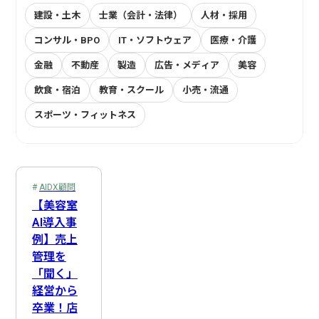
建設・土木
士業（会計・法律）
人材・採用
コンサル・BPO
IT・ソフトウェア
医療・介護
金融
不動産
製造
広告・メディア
美容
飲食・宿泊
教育・スクール
小売・流通
スポーツ・フィットネス
プロジェクトマネージャー
社内連絡
EDINET API
AIDX顧問
在庫管理
スパルタAIDX研修
Webスクレイピング
受注機会の最大化
経営企画
システム開発
AI自動収集
営業
経費処理
営業・販売
受発注管理
Slack連携
LINE API
マーケティング
売上管理
AI戦略策定
事前準備
サロンオーナー
会計処理
業務可視化
人事
AIDX顧問
DX推進担当
新人教育
Claude
Cowork
複数店舗管理
総務
Google Cloud
管理職
商談・提案
経理
音声認識AI
資金管理
【美容室
AI導入事
カスタマーサポート
ヒヤリーハット検知
NotebookLM
生成AI
情報システム
DX推進体制構築
プロンプトエンジニアリング
製造・納品管理
後追い
例】売上
物流・配送
請求・支払
Google Apps Script
歯科衛生士
ナレッジ管理
ChatGPT
歯科医師
全社DX方針策定
Gemini
医療従事者
管理を
「聞く」
訪問サービス担当
広告・制作
Google Workspace
決算・報告
IT・コンサル
Google Workflows
属人化解消
ノウハウ継承
経営から
SNS運用
問い合わせ対応
業務効率化
方向性選定
卒業！店