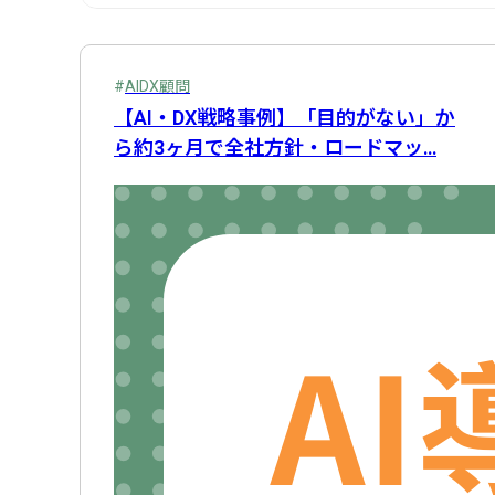
プロジェクトマネージャー
社内連絡
EDINET API
AIDX顧問
在庫管理
スパルタAIDX研修
Webスクレイピング
受注機会の最大化
経営企画
システム開発
AI自動収集
営業
経費処理
営業
Sl
情報システム
ヒヤリーハット検知
生成AI
プロンプトエンジニアリング
製造・納品管理
DX推進体制構築
物流・配送
Google Apps S
後追い
歯科
請
問い合わせ対応
業務効率化
方向性選定
ライテ
AIDX顧問
アフターフォロー
AI人材育成
採用活動
IT資産
【AI・DX戦略事例】「目的がない」か
勤怠・労務
設備保全
情報収集
文書管理
作
ら約3ヶ月で全社方針・ロードマッ…