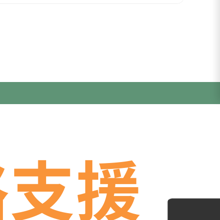
店舗管理
務
Google Cloud
管理職
商談・提案
経理
音声認識AI
カスタマーサポート
資金管理
NotebookLM
lows
告
属人化解消
ノウハウ継承
SNS運用
理
顧客情報整理
DX推進
業務改善
教育・研修
生産計画・スケジューリング
新人育成