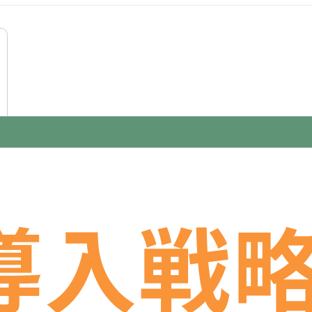
・販売
ack連携
受発注管理
マーケティング
LINE API
売上管理
AI戦略策定
サロンオーナー
事前準備
業務可視化
会計処理
人事
Claude
DX推進担当
新人教育
Cowork
複数
総
cript
衛生士
求・支払
歯科医師
ChatGPT
ナレッジ管理
医療従事者
Gemini
全社DX方針策定
Google Workspace
訪問サービス担当
広告・制作
IT・コンサル
Google Workf
決算・報
ィング
FAQ・ナレッジ作成
要件定義
ロードマップ策定
顧客管
管理
AIリテラシー向上
社員管理
セキュリティ対応
組織変革
業記録・報告
データ管理
施設・備品管理
入札情報収集