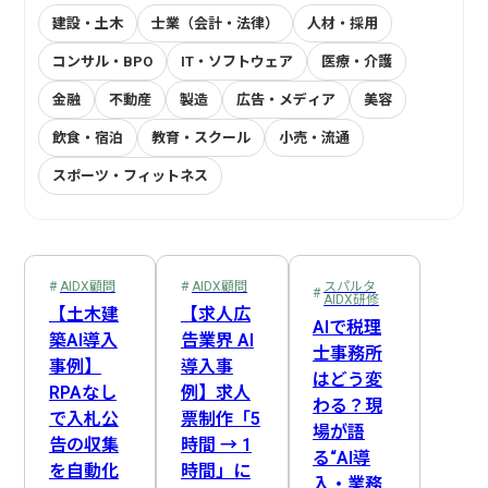
建設・土木
士業（会計・法律）
人材・採用
コンサル・BPO
IT・ソフトウェア
医療・介護
金融
不動産
製造
広告・メディア
美容
飲食・宿泊
教育・スクール
小売・流通
スポーツ・フィットネス
プロジェクトマネージャー
社内連絡
EDINET API
AIDX顧問
在庫管理
スパルタAIDX研修
Webスクレイピング
受注機会の最大化
経営企画
システム開発
AI自動収集
営業
経費処理
営業・販売
受発注管理
Slack連携
LINE API
マーケティング
売上管理
AI戦略策定
事前準備
サロンオーナー
会計処理
業務可視化
人事
AIDX顧問
AIDX顧問
スパルタ
AIDX研修
DX推進担当
新人教育
Claude
Cowork
複数店舗管理
総務
Google Cloud
管理職
商談・提案
経理
音声認識AI
資金管理
【土木建
【求人広
AIで税理
築AI導入
告業界 AI
カスタマーサポート
ヒヤリーハット検知
NotebookLM
生成AI
情報システム
DX推進体制構築
プロンプトエンジニアリング
製造・納品管理
後追い
士事務所
事例】
導入事
はどう変
物流・配送
請求・支払
Google Apps Script
歯科衛生士
ナレッジ管理
ChatGPT
歯科医師
全社DX方針策定
Gemini
医療従事者
RPAなし
例】求人
わる？現
で入札公
票制作「5
訪問サービス担当
広告・制作
Google Workspace
決算・報告
IT・コンサル
Google Workflows
属人化解消
ノウハウ継承
場が語
告の収集
時間 → 1
る“AI導
SNS運用
問い合わせ対応
業務効率化
方向性選定
を自動化
時間」に
入・業務