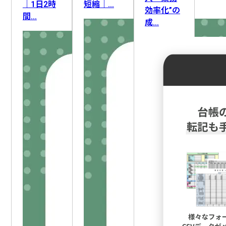
ライティング
FAQ・ナレッジ作成
要件定義
｜1日2時
短縮｜…
効率化”の
間…
ロードマップ策定
顧客管理
顧客情報整理
成…
DX推進
業務改善
アフターフォロー
AI人材育成
IT資産管理
採用活動
AIリテラシー向上
社員管理
セキュリティ対応
組織変革
教育・研修
生産計画・スケジューリング
新人育成
勤怠・労務
設備保全
情報収集
文書管理
作業記録・報告
データ管理
施設・備品管理
入札情報収集