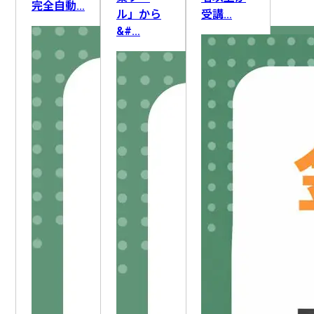
ライティング
FAQ・ナレッジ作成
要件定義
完全自動…
ル」から
受講…
ロードマップ策定
顧客管理
顧客情報整理
&#…
DX推進
業務改善
アフターフォロー
AI人材育成
採用活動
IT資産管理
AIリテラシー向上
社員管理
セキュリティ対応
組織変革
教育・研修
生産計画・スケジューリング
新人育成
勤怠・労務
設備保全
情報収集
文書管理
作業記録・報告
データ管理
施設・備品管理
入札情報収集