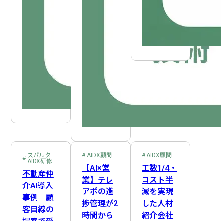
スパルタ
AIDX顧問
AIDX顧問
AIDX研修
【AI×営
工数1/4・
不動産仲
業】テレ
コスト半
介AI導入
アポの進
減を実現
事例｜顧
捗管理が2
した人材
客目線の
時間から
紹介会社