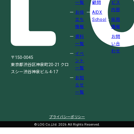
一覧
顧問
ビス
内容
お役
AIDX
立ち
School
採用
情報
情報
資料
お問
一覧
い合
わせ
イベ
〒150-0045
ント
東京都渋谷区神泉町20-21
クロ
一覧
スシー渋谷神泉ビル 4-17
お知
らせ
一覧
プライバシーポリシー
© LOG Co.,Ltd. 2026 All Rights Reserved.