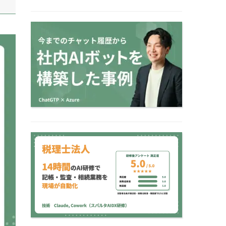
【小論文×AI】開発期間
2カ月・費用1/3で実
現！学習塾の小論文添…
【税理士法人 AI研修事
例】14時間で記帳・監
査・相続業務を現場…