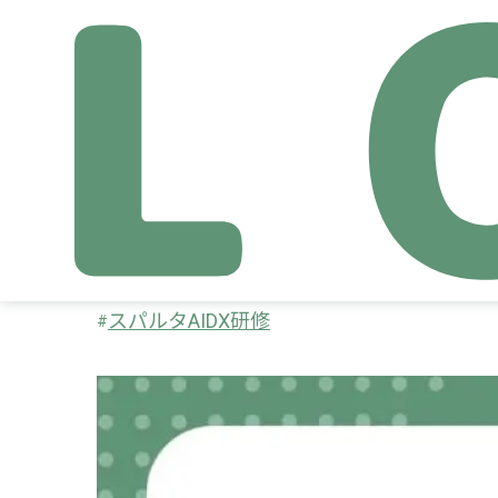
【AI研修 導入事例】
業ツール」から”設計
スパルタAIDX研修