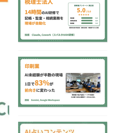
例】14時間で記帳・監
査・相続業務を現場…
【印刷会社 AI研修事
例】AI未経験が半数の現
場を1日で変える｜8…
【AI占い 導入事例】プ
ロライター月20万円の