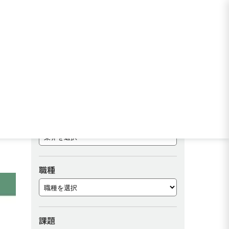
作
事例を検索する
業界
職種
課題