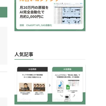
原稿制作をAIで完全…
人気記事
【AI×営業】テレアポの
進捗管理が2時間から10
分に？営業時の“ア…