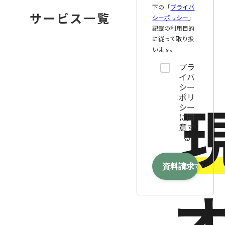
下の「
プライバ
サービス一覧
シーポリシー
」
記載の利用目的
に従って取り扱
います。
プラ
イバ
シー
ポリ
シー
に同
意す
る