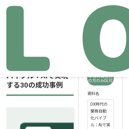
資料請求
DX時代の業務自動化
バイブル：AIで実現
本資料は法人
の方のみDL可
する30の成功事例
資料名
DX時代の
業務自動
化バイブ
ル：AIで実