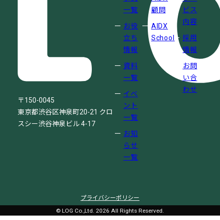
一覧
顧問
ビス
内容
お役
AIDX
立ち
School
採用
情報
情報
資料
お問
一覧
い合
わせ
イベ
〒150-0045
ント
東京都渋谷区神泉町20-21
クロ
一覧
スシー渋谷神泉ビル 4-17
お知
らせ
一覧
プライバシーポリシー
© LOG Co.,Ltd. 2026 All Rights Reserved.