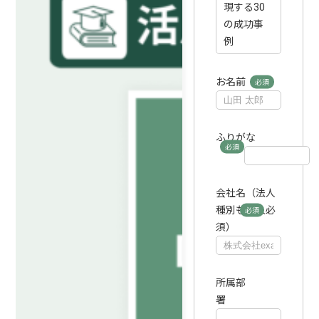
現する30
の成功事
例
お名前
ふりがな
会社名（法人
種別も記入必
須）
所属部
署