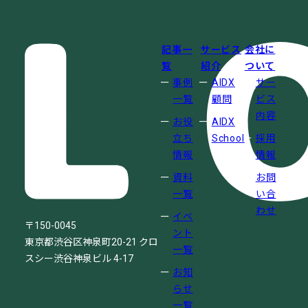
記事一
サービス
会社に
覧
紹介
ついて
事例
AIDX
サー
一覧
顧問
ビス
内容
お役
AIDX
立ち
School
採用
情報
情報
資料
お問
一覧
い合
わせ
イベ
〒150-0045
ント
東京都渋谷区神泉町20-21
クロ
一覧
スシー渋谷神泉ビル 4-17
お知
らせ
一覧