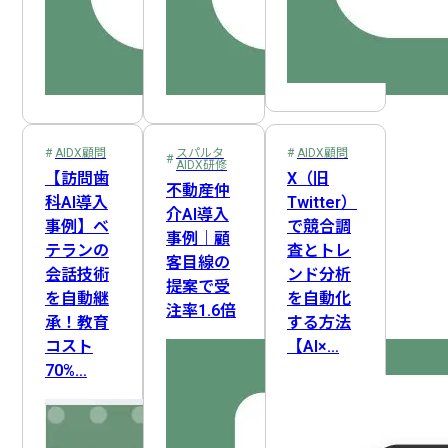
AIDX顧問
スパルタ
AIDX顧問
AIDX研修
【訪問歯
X（旧
不動産仲
科AI導入
Twitter）
介AI導入
事例】ベ
で競合調
事例｜顧
テランの
査とトレ
客目線の
会話技術
ンド分析
提案で受
を自動継
を自動化
注率1.6倍
承！教育
する方法
コスト
【AI×…
70%…