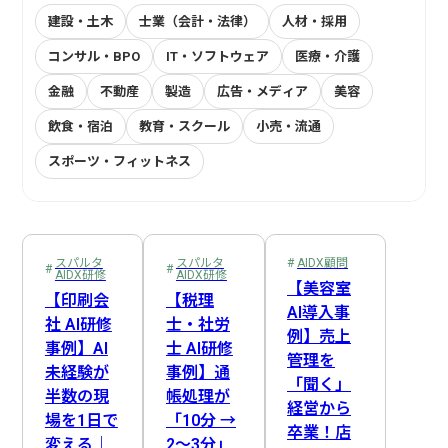
建設・土木
士業（会計・法律）
人材・採用
コンサル・BPO
IT・ソフトウェア
医療・介護
金融
不動産
製造
広告・メディア
美容
飲食・宿泊
教育・スクール
小売・流通
スポーツ・フィットネス
プロジェクトマネージャー
社内連絡
EDINET API
AIDX顧問
在庫管理
スパルタAIDX研修
Webスクレイピング
受注機会の最大化
経営企画
システム開発
AI自動収集
営業
経費処理
営業・販売
受発注管理
Slack連携
LINE API
マーケティング
売上管理
AI戦略策定
事前準備
サロンオーナー
会計処理
業務可視化
人事
スパルタ
スパルタ
AIDX顧問
AIDX研修
AIDX研修
DX推進担当
新人教育
Claude
Cowork
複数店舗管理
総務
Google Cloud
管理職
商談・提案
経理
音声認識AI
資金管理
【美容室
【印刷会
【税理
AI導入事
カスタマーサポート
ヒヤリーハット検知
NotebookLM
生成AI
情報システム
DX推進体制構築
プロンプトエンジニアリング
製造・納品管理
後追い
社 AI研修
士・社労
例】売上
事例】AI
士 AI研修
物流・配送
請求・支払
Google Apps Script
歯科衛生士
ナレッジ管理
ChatGPT
歯科医師
全社DX方針策定
Gemini
医療従事者
管理を
未経験が
事例】通
「聞く」
Google Workspace
訪問サービス担当
広告・制作
決算・報告
IT・コンサル
Google Workflows
属人化解消
ノウハウ継承
半数の現
帳処理が
経営から
場を1日で
「10分 →
SNS運用
問い合わせ対応
業務効率化
方向性選定
卒業！店
変える｜
2〜3分」