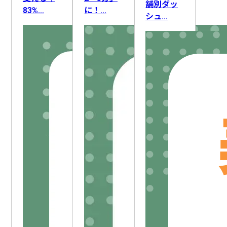
ライティング
FAQ・ナレッジ作成
要件定義
舗別ダッ
83%…
に！…
シュ…
ロードマップ策定
顧客管理
顧客情報整理
DX推進
業務改善
アフターフォロー
AI人材育成
採用活動
IT資産管理
AIリテラシー向上
社員管理
セキュリティ対応
組織変革
教育・研修
生産計画・スケジューリング
新人育成
勤怠・労務
設備保全
情報収集
文書管理
作業記録・報告
データ管理
施設・備品管理
入札情報収集