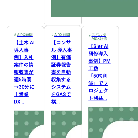
AIDX顧問
AIDX顧問
スパルタ
AIDX研修
【土木 AI
【コンサ
【SIer AI
導入事
ル 導入事
研修導入
例】入札
例】有価
事例】PM
案件の情
証券報告
工数
報収集が
書を自動
「50%削
週5時間
収集する
減」でプ
→30分に
システム
ロジェク
｜営業
をGASで
ト利益…
DX…
構…