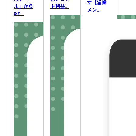
ライティング
FAQ・ナレッジ作成
要件定義
す【営業
ル」から
ト利益…
メン…
ロードマップ策定
顧客管理
顧客情報整理
&#…
DX推進
業務改善
アフターフォロー
AI人材育成
採用活動
IT資産管理
AIリテラシー向上
社員管理
セキュリティ対応
組織変革
教育・研修
生産計画・スケジューリング
新人育成
勤怠・労務
設備保全
情報収集
文書管理
作業記録・報告
データ管理
施設・備品管理
入札情報収集