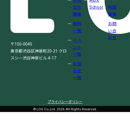
お役
AIDX
立ち
School
採用
情報
情報
資料
お問
一覧
い合
わせ
イベ
〒150-0045
ント
東京都渋谷区神泉町20-21
クロ
一覧
スシー渋谷神泉ビル 4-17
お知
らせ
一覧
プライバシーポリシー
© LOG Co.,Ltd. 2026 All Rights Reserved.