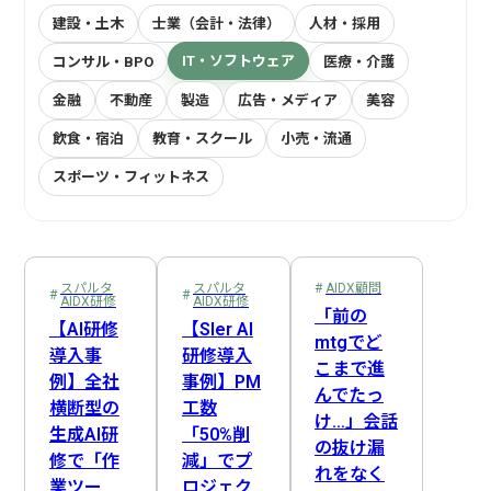
建設・土木
士業（会計・法律）
人材・採用
IT・ソフトウェア
コンサル・BPO
医療・介護
金融
不動産
製造
広告・メディア
美容
飲食・宿泊
教育・スクール
小売・流通
スポーツ・フィットネス
プロジェクトマネージャー
社内連絡
EDINET API
AIDX顧問
在庫管理
スパルタAIDX研修
Webスクレイピング
受注機会の最大化
経営企画
システム開発
AI自動収集
営業
経費処理
営業・販売
受発注管理
Slack連携
LINE API
マーケティング
売上管理
AI戦略策定
事前準備
サロンオーナー
会計処理
業務可視化
人事
スパルタ
スパルタ
AIDX顧問
AIDX研修
AIDX研修
DX推進担当
新人教育
Claude
Cowork
複数店舗管理
総務
Google Cloud
管理職
商談・提案
経理
音声認識AI
資金管理
「前の
【AI研修
【SIer AI
mtgでど
カスタマーサポート
ヒヤリーハット検知
NotebookLM
生成AI
情報システム
DX推進体制構築
プロンプトエンジニアリング
製造・納品管理
後追い
導入事
研修導入
こまで進
例】全社
事例】PM
物流・配送
請求・支払
Google Apps Script
歯科衛生士
ナレッジ管理
ChatGPT
歯科医師
全社DX方針策定
Gemini
医療従事者
んでたっ
横断型の
工数
け…」会話
訪問サービス担当
広告・制作
Google Workspace
決算・報告
IT・コンサル
Google Workflows
属人化解消
ノウハウ継承
生成AI研
「50%削
の抜け漏
修で「作
減」でプ
SNS運用
問い合わせ対応
業務効率化
方向性選定
れをなく
業ツー
ロジェク