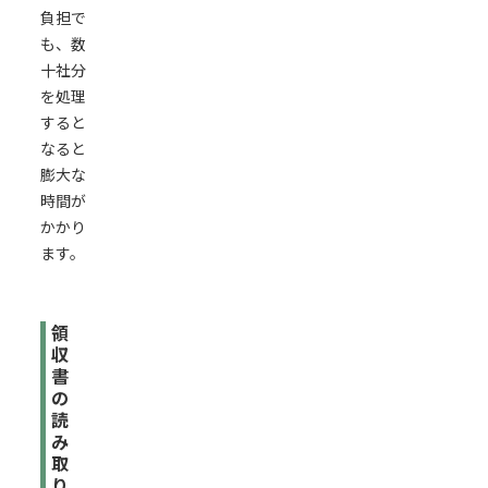
負担で
も、数
十社分
を処理
すると
なると
膨大な
時間が
かかり
ます。
領
収
書
の
読
み
取
り