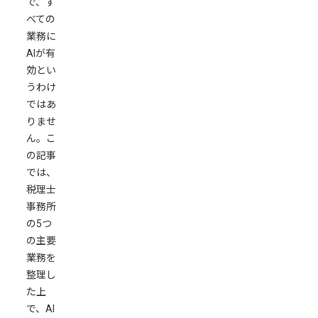
で、す
り
べての
と
業務に
デ
AIが有
ー
効とい
タ
うわけ
変
ではあ
換
りませ
の
ん。こ
自
の記事
動
では、
化
税理士
勘
事務所
定
の5つ
科
の主要
目
業務を
の
整理し
自
た上
動
で、AI
判