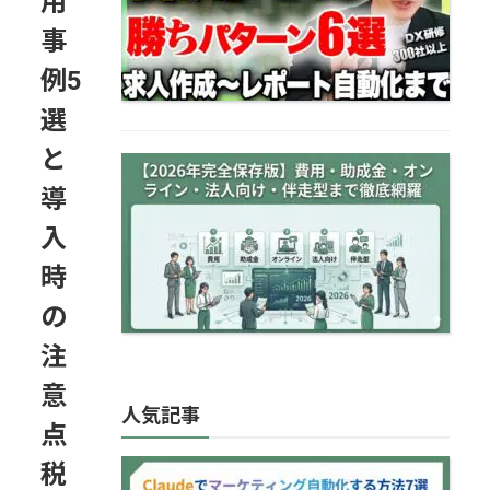
用
事
例5
選
と
【2026年完全保存版】AI研
修おすすめ比較｜費用・助
導
成金・オン…
入
時
の
注
意
人気記事
点
Claudeでマーケティング自
税
動化する方法7選｜導入手順