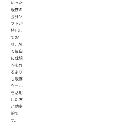
す
いった
る
既存の
会計ソ
補
フトが
助
特化し
金・
てお
助
り、AI
成
で独自
金
に仕組
情
みを作
報
るより
の
も既存
自
ツール
動
を活用
収
した方
集
が効率
会
的で
計
す。
デ
ー