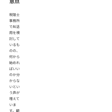
意点
10〜
30%、
税理士
こ
事務所
れ
でAI活
か
用を検
ら
討して
の
いるも
事
のの、
務
何から
所
始めれ
が
ばいい
大
のか分
半
からな
記
いとい
帳・
う声が
仕
増えて
訳
いま
業
す。顧