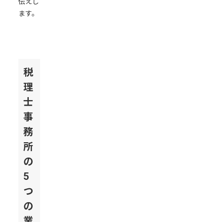
伝えし
成
ます。
の
自
動
化
税
業
界
理
知
士
識
事
を
務
AI
に
所
組
の
み
5
込
つ
む
重
の
要
業