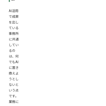
AI
を
AI活用
導
で成果
入
を出し
す
ている
る
事務所
際
に共通
の
してい
セ
るの
キ
は、何
ュ
でもAI
リ
に置き
テ
換えよ
ィ
うとし
対
ないと
策
いう点
です。
個
業務に
人