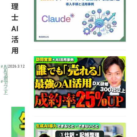
と活用事例…
理
士
AI
活
用
訪問営業にAIを導入し成約
率25%アップした方法｜株
AI
2026.3.12
式会社LOG
AI
活
用
ガ
イ
ド
税理士事務所のAI活用事例5
選と導入時の注意点税理士
AI活用