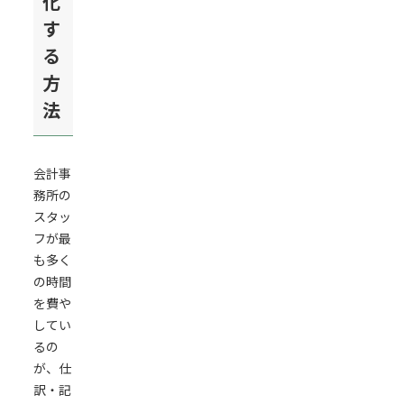
化
す
る
方
法
会計事
務所の
スタッ
フが最
も多く
の時間
を費や
してい
るの
が、仕
訳・記