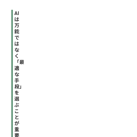
タ
AI
を
は
起
万
点
能
に
で
し
は
な
た
く
経
「最
営
適
提
な
案
手
段」
税
を
理
選
ぶ
士
こ
事
と
務
が
所
重
が
要