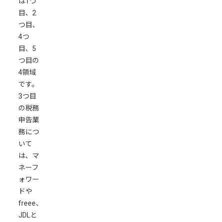
は1つ
せ
目、2
へ
つ目、
の
4つ
対
目、5
応
つ目の
顧
4領域
問
です。
先
3つ目
へ
の税務
の
申告業
提
務につ
案
いて
力
は、マ
を
ネーフ
AI
ォワー
で
ドや
強
freee、
化
JDLと