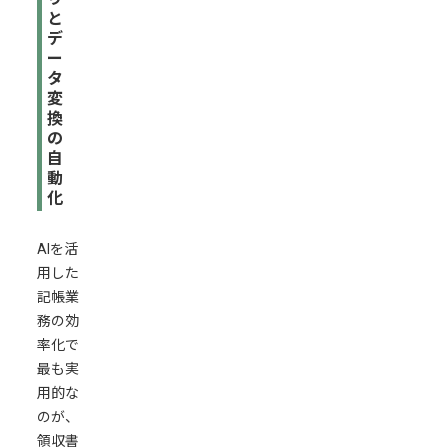
と
デ
ー
タ
変
換
の
自
動
化
AIを活
用した
記帳業
務の効
率化で
最も実
用的な
のが、
領収書