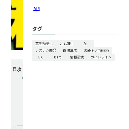
API
タグ
業務効率化
chatGPT
AI
システム開発
画像生成
Stable Diffusion
DX
Bard
情報漏洩
ガイドライン
目次
税
理
士
事
務
所
の
5
さ