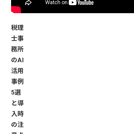
な
く
「最
適
税理
な
士事
手
段」
務所
を
のAI
選
ぶ
活用
こ
事例
と
が
5選
重
と導
要
導
入時
入
の注
率
は