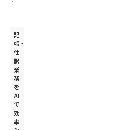
す。
記
帳・
仕
訳
業
務
を
AI
で
効
率