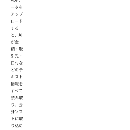
PDFデ
ータを
アップ
ロード
する
と、AI
が金
額・取
引先・
日付な
どのテ
キスト
情報を
すべて
読み取
り、会
計ソフ
トに取
り込め