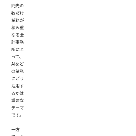
務
問先の
を
数だけ
AI
業務が
で
積み重
効
なる会
率
計事務
化
所にと
す
って、
る
AIをど
方
の業務
法
にどう
活用す
領
るかは
収
重要な
書
テーマ
の
です。
読
み
一方
取