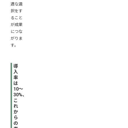
適な選
ば
択をす
安
ること
全
が成果
に
につな
活
がりま
用
す。
で
き
る
導
ま
入
率
と
は
め
10〜
30%、
こ
れ
か
ら
の