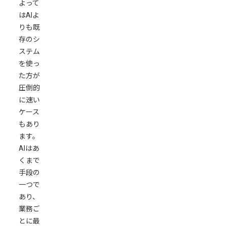
よって
プ
はAIよ
ラ
りも既
ン
存のシ
の
ステム
利
を使っ
用
た方が
に
圧倒的
潜
に速い
む
ケース
リ
もあり
ス
ます。
ク
AIはあ
正
くまで
し
手段の
く
一つで
対
あり、
策
業務ご
す
とに最
れ