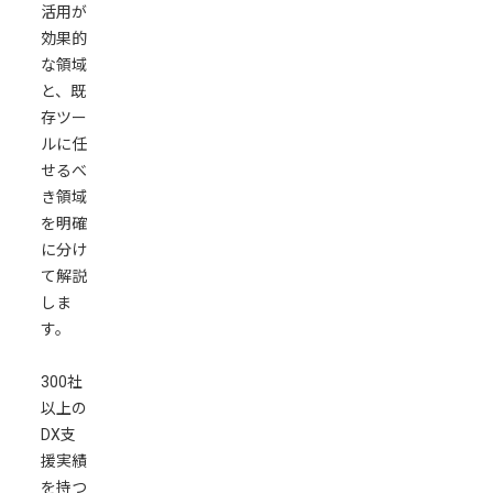
活用が
定
効果的
が
な領域
精
と、既
度
存ツー
向
ルに任
上
せるべ
の
き領域
鍵
を明確
月
に分け
次
て解説
報
しま
告
す。
レ
ポ
300社
ー
以上の
ト
DX支
の
援実績
作
を持つ