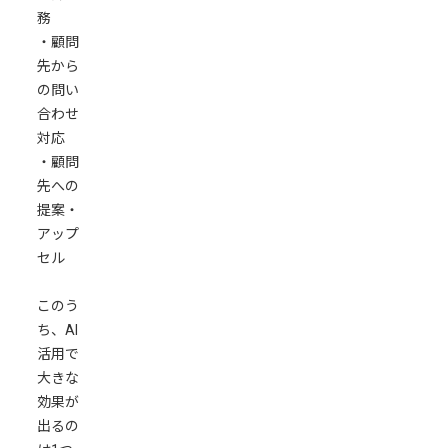
務
対
・顧問
応
先から
一
の問い
般
合わせ
的
対応
な
・顧問
税
先への
務
提案・
知
アップ
識
セル
に
関
このう
す
ち、AI
る
活用で
問
大きな
い
効果が
合
出るの
わ