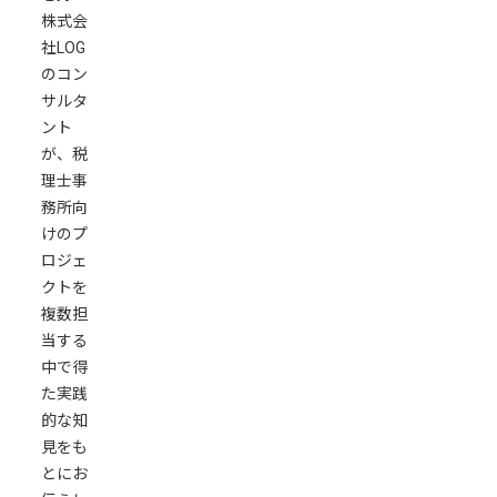
成
株式会
を
社LOG
AI
のコン
で
サルタ
自
ント
動
が、税
化
理士事
す
務所向
る
けのプ
数
ロジェ
値
クトを
分
複数担
析
当する
と
中で得
コ
た実践
メ
的な知
ン
見をも
ト
とにお
生