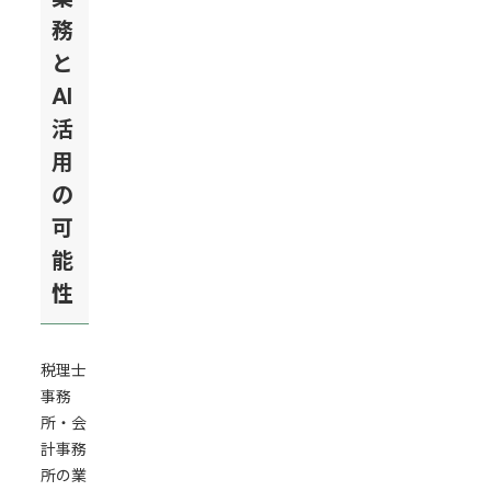
性
務
顧
と
問
AI
先
活
か
ら
用
の
の
問
可
い
能
合
わ
性
せ
対
応
税理士
に
事務
AI
所・会
を
計事務
活
所の業