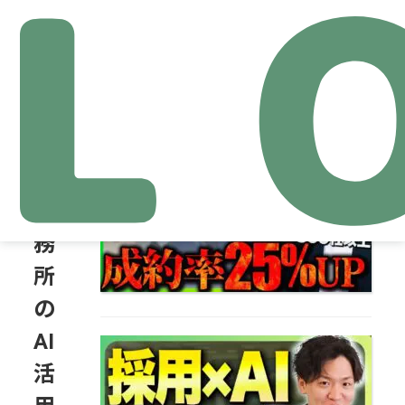
関連記事
税
理
訪問営業にAIを導入し成約
率25%アップした方法｜株
士
式会社LOG
事
務
所
の
AI
採用支援会社が今すぐ使え
るAI活用事例6選｜株式会社
活
LOG