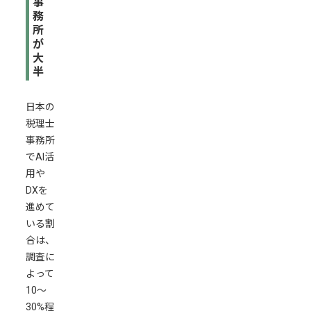
事
務
所
が
大
半
日本の
税理士
事務所
でAI活
用や
DXを
進めて
いる割
合は、
調査に
よって
10〜
30%程