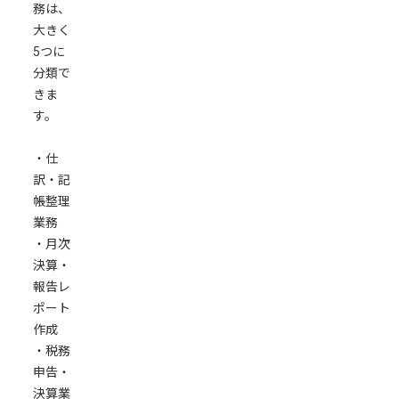
用
務は、
す
大きく
る
5つに
分類で
個
きま
別
す。
デ
ー
・仕
タ
訳・記
に
帳整理
基
業務
づ
・月次
く
決算・
問
報告レ
い
ポート
合
作成
わ
・税務
せ
申告・
へ
決算業
の