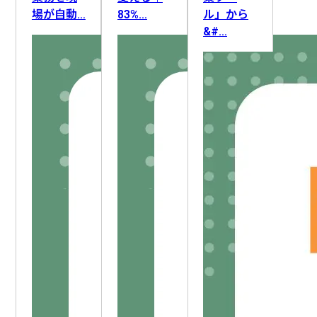
ライティング
FAQ・ナレッジ作成
要件定義
場が自動…
83%…
ル」から
ロードマップ策定
顧客管理
顧客情報整理
&#…
DX推進
業務改善
アフターフォロー
AI人材育成
採用活動
IT資産管理
AIリテラシー向上
社員管理
セキュリティ対応
組織変革
教育・研修
生産計画・スケジューリング
新人育成
勤怠・労務
設備保全
情報収集
文書管理
作業記録・報告
データ管理
施設・備品管理
入札情報収集