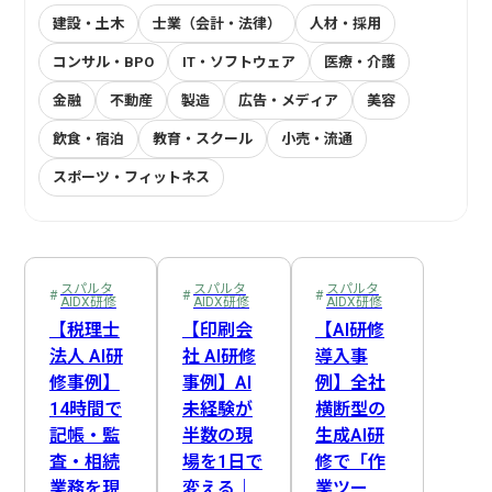
建設・土木
士業（会計・法律）
人材・採用
コンサル・BPO
IT・ソフトウェア
医療・介護
金融
不動産
製造
広告・メディア
美容
飲食・宿泊
教育・スクール
小売・流通
スポーツ・フィットネス
プロジェクトマネージャー
社内連絡
EDINET API
AIDX顧問
在庫管理
スパルタAIDX研修
Webスクレイピング
受注機会の最大化
経営企画
システム開発
AI自動収集
営業
経費処理
営業・販売
受発注管理
Slack連携
LINE API
マーケティング
売上管理
AI戦略策定
事前準備
サロンオーナー
会計処理
業務可視化
人事
スパルタ
スパルタ
スパルタ
AIDX研修
AIDX研修
AIDX研修
DX推進担当
新人教育
Claude
Cowork
複数店舗管理
総務
Google Cloud
管理職
商談・提案
経理
音声認識AI
資金管理
【税理士
【印刷会
【AI研修
カスタマーサポート
ヒヤリーハット検知
NotebookLM
生成AI
情報システム
DX推進体制構築
プロンプトエンジニアリング
製造・納品管理
後追い
法人 AI研
社 AI研修
導入事
修事例】
事例】AI
例】全社
物流・配送
請求・支払
Google Apps Script
歯科衛生士
ナレッジ管理
ChatGPT
歯科医師
全社DX方針策定
Gemini
医療従事者
14時間で
未経験が
横断型の
訪問サービス担当
広告・制作
Google Workspace
決算・報告
IT・コンサル
Google Workflows
属人化解消
ノウハウ継承
記帳・監
半数の現
生成AI研
査・相続
場を1日で
修で「作
SNS運用
問い合わせ対応
業務効率化
方向性選定
業務を現
変える｜
業ツー