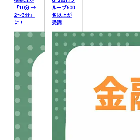
帳処理が
UFJ銀行グ
「10分 →
ループ600
2〜3分」
名以上が
に！…
受講…