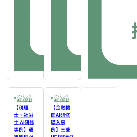
スパルタ
スパルタ
AIDX研修
AIDX研修
【税理
【金融機
士・社労
関AI研修
士 AI研修
導入事
事例】通
例】三菱