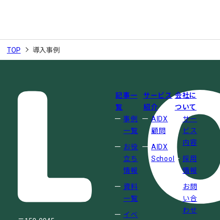
TOP
導入事例
記事一
サービス
会社に
覧
紹介
ついて
事例
AIDX
サー
一覧
顧問
ビス
内容
お役
AIDX
立ち
School
採用
情報
情報
資料
お問
一覧
い合
わせ
イベ