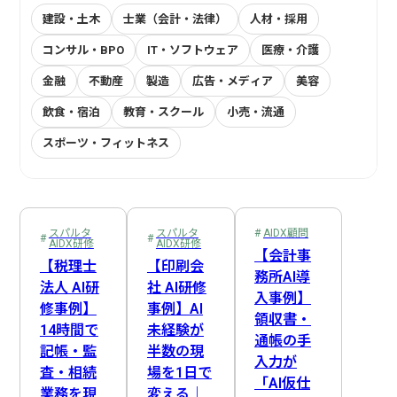
建設・土木
士業（会計・法律）
人材・採用
コンサル・BPO
IT・ソフトウェア
医療・介護
金融
不動産
製造
広告・メディア
美容
飲食・宿泊
教育・スクール
小売・流通
スポーツ・フィットネス
プロジェクトマネージャー
社内連絡
EDINET API
AIDX顧問
在庫管理
スパルタAIDX研修
Webスクレイピング
受注機会の最大化
経営企画
システム開発
AI自動収集
営業
経費処理
営業・販売
受発注管理
Slack連携
LINE API
マーケティング
売上管理
AI戦略策定
事前準備
サロンオーナー
会計処理
業務可視化
人事
スパルタ
スパルタ
AIDX顧問
AIDX研修
AIDX研修
経理
DX推進担当
新人教育
Claude
Cowork
複数店舗管理
総務
Google Cloud
管理職
商談・提案
音声認識AI
資金管理
【会計事
【税理士
【印刷会
務所AI導
カスタマーサポート
ヒヤリーハット検知
NotebookLM
生成AI
情報システム
DX推進体制構築
プロンプトエンジニアリング
製造・納品管理
後追い
法人 AI研
社 AI研修
入事例】
修事例】
事例】AI
物流・配送
請求・支払
Google Apps Script
歯科衛生士
ナレッジ管理
ChatGPT
歯科医師
全社DX方針策定
Gemini
医療従事者
領収書・
14時間で
未経験が
通帳の手
訪問サービス担当
広告・制作
Google Workspace
決算・報告
IT・コンサル
Google Workflows
属人化解消
ノウハウ継承
記帳・監
半数の現
入力が
査・相続
場を1日で
SNS運用
問い合わせ対応
業務効率化
方向性選定
「AI仮仕
業務を現
変える｜