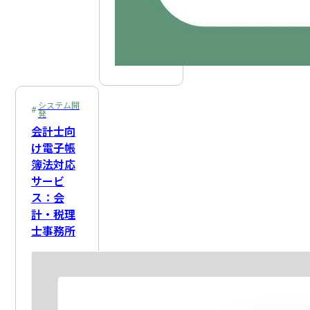
システム開
発
会計士向
け電子帳
簿法対応
サービ
ス：会
計・税理
士事務所