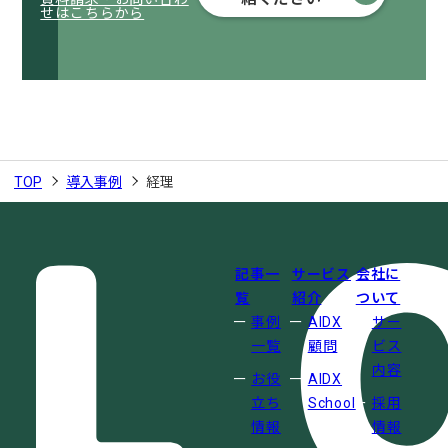
せはこちらから
TOP
導入事例
経理
記事一
サービス
会社に
覧
紹介
ついて
事例
AIDX
サー
一覧
顧問
ビス
内容
お役
AIDX
立ち
School
採用
情報
情報