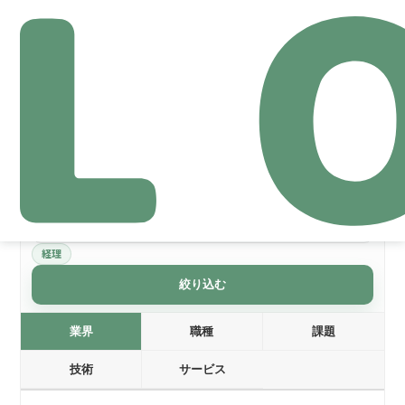
職種: 経理
絞り込みリセット
経理
絞り込む
業界
職種
課題
技術
サービス