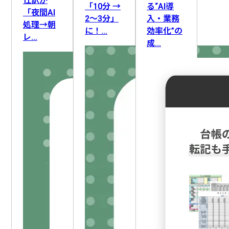
仕訳が
「10分 →
る“AI導
「夜間AI
2〜3分」
入・業務
処理→朝
に！…
効率化”の
レ…
成…