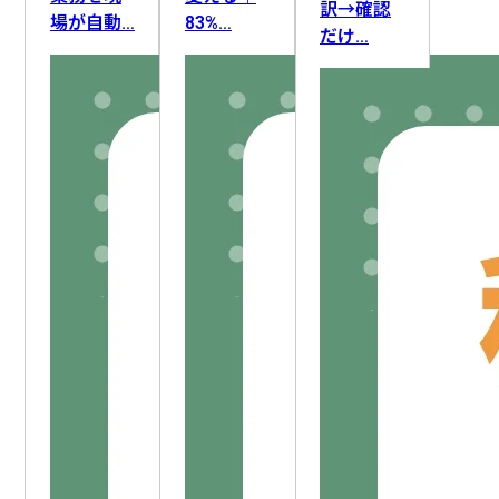
ライティング
FAQ・ナレッジ作成
要件定義
訳→確認
場が自動…
83%…
だけ…
ロードマップ策定
顧客管理
顧客情報整理
DX推進
業務改善
アフターフォロー
AI人材育成
採用活動
IT資産管理
AIリテラシー向上
社員管理
セキュリティ対応
組織変革
教育・研修
生産計画・スケジューリング
新人育成
勤怠・労務
設備保全
情報収集
文書管理
作業記録・報告
データ管理
施設・備品管理
入札情報収集