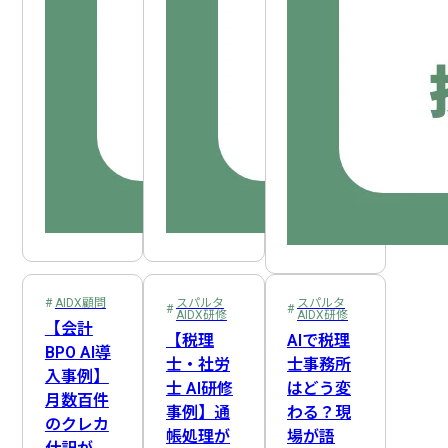
AIDX顧問
スパルタ
スパルタ
AIDX研修
AIDX研修
【会計
【税理
AIで税理
BPO AI導
士・社労
士事務所
入事例】
士 AI研修
はどう変
月数百件
事例】通
わる？現
のクレカ
帳処理が
場が語