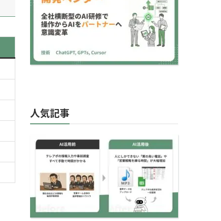
「作業ツール」か…
人気記事
【AI×営業】テレアポの
進捗管理が2時間から10
分に？営業時の“ア…