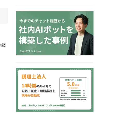
【小論文×AI】開発期間
2カ月・費用1/3で実
現！学習塾の小論文添…
相談
【税理士法人 AI研修事
例】14時間で記帳・監
査・相続業務を現場…