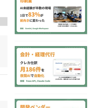
例】AI未経験が半数の現
場を1日で変える｜8…
【会計BPO AI導入事
例】月数百件のクレカ仕
訳が「夜間AI処理→朝…
【AI研修 導入事例】全
社横断型の生成AI研修で