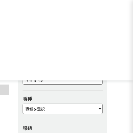
）
事例を検索する
業界
職種
課題